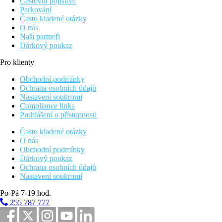
Cestovní pojištění
Parkování
Často kladené otázky
O nás
Naši partneři
Dárkový poukaz
Pro klienty
Obchodní podmínky
Ochrana osobních údajů
Nastavení soukromí
Compliance linka
Prohlášení o přístupnosti
Často kladené otázky
O nás
Obchodní podmínky
Dárkový poukaz
Ochrana osobních údajů
Nastavení soukromí
Po-Pá 7-19 hod.
255 787 777