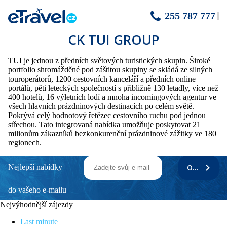
255 787 777
CK TUI GROUP
TUI je jednou z předních světových turistických skupin. Široké
portfolio shromážděné pod záštitou skupiny se skládá ze silných
touroperátorů, 1200 cestovních kanceláří a předních online
portálů, pěti leteckých společností s přibližně 130 letadly, více než
400 hotelů, 16 výletních lodí a mnoha incomingových agentur ve
všech hlavních prázdninových destinacích po celém světě.
Pokrývá celý hodnotový řetězec cestovního ruchu pod jednou
střechou. Tato integrovaná nabídka umožňuje poskytovat 21
milionům zákazníků bezkonkurenční prázdninové zážitky ve 180
regionech.
Nejlepší nabídky
ODEBÍRAT
do vašeho e-mailu
Nejvýhodnější zájezdy
Last minute