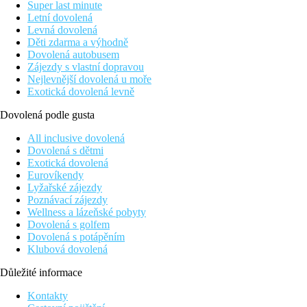
Super last minute
Letní dovolená
Levná dovolená
Děti zdarma a výhodně
Dovolená autobusem
Zájezdy s vlastní dopravou
Nejlevnější dovolená u moře
Exotická dovolená levně
Dovolená podle gusta
All inclusive dovolená
Dovolená s dětmi
Exotická dovolená
Eurovíkendy
Lyžařské zájezdy
Poznávací zájezdy
Wellness a lázeňské pobyty
Dovolená s golfem
Dovolená s potápěním
Klubová dovolená
Důležité informace
Kontakty