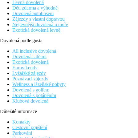
Levná dovolená
Děti zdarma a výhodně
Dovolená autobusem
Zájezdy s vlastní dopravou
Nejlevnější dovolená u moře
Exotická dovolená levně
Dovolená podle gusta
All inclusive dovolená
Dovolená s dětmi
Exotická dovolená
Eurovíkendy
Lyžařské zájezdy
Poznávací zájezdy
Wellness a lázeňské pobyty
Dovolená s golfem
Dovolená s potápěním
Klubová dovolená
Důležité informace
Kontakty
Cestovní pojištění
Parkování