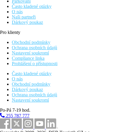
Parkování
Často kladené otázky
O nás
Naši partneři
Dárkový poukaz
Pro klienty
Obchodní podmínky
Ochrana osobních údajů
Nastavení soukromí
Compliance linka
Prohlášení o přístupnosti
Často kladené otázky
O nás
Obchodní podmínky
Dárkový poukaz
Ochrana osobních údajů
Nastavení soukromí
Po-Pá 7-19 hod.
255 787 777