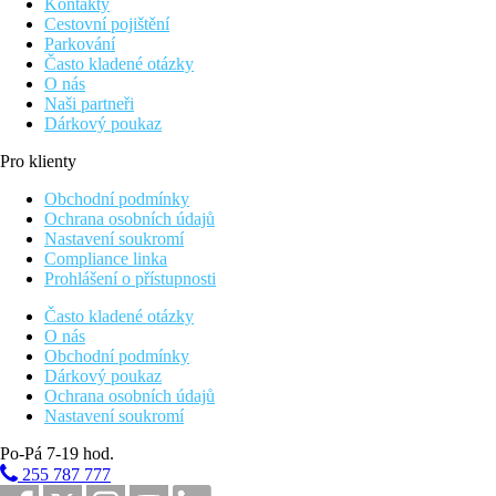
Kontakty
Cestovní pojištění
Parkování
Často kladené otázky
O nás
Naši partneři
Dárkový poukaz
Pro klienty
Obchodní podmínky
Ochrana osobních údajů
Nastavení soukromí
Compliance linka
Prohlášení o přístupnosti
Často kladené otázky
O nás
Obchodní podmínky
Dárkový poukaz
Ochrana osobních údajů
Nastavení soukromí
Po-Pá 7-19 hod.
255 787 777