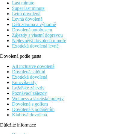
Last minute
Super last minute
Letní dovolená
Levná dovolená
Děti zdarma a výhodně
Dovolená autobusem
Zájezdy s vlastní dopravou
Nejlevnější dovolená u moře
Exotická dovolená levně
Dovolená podle gusta
All inclusive dovolená
Dovolená s dětmi
Exotická dovolená
Eurovíkendy
Lyžařské zájezdy
Poznávací zájezdy
Wellness a lázeňské pobyty
Dovolená s golfem
Dovolená s potápěním
Klubová dovolená
Důležité informace