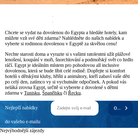
Chcete se vydat na dovolenou do Egypta a hledáte hotely, kam
můžete vzít své děti zdarma? Nahlédněte do našich nabídek a
vyberte si rodinnou dovolenou v Egyptě za skvělou cenu!
Nechte starosti doma a vyrazte si s vašimi ratolestmi užít plážové
lenošení, koupání v moři, šnorchlování a podmořský svět co hrdlo
ráčí. Egypt je ideálním místem pro pohodovou all inclusive
dovolenou, která se bude líbit celé rodině. Dopřejte si komfort
hotelů s dětskými kluby, hřišti a animátory, kteří zabaví vaše děti
po celý den, zatímco vy si vychutnáte odpočinek. A pokud vás
neláká zrovna Egypt, určitě si vyberete z dovolené s dětmi
zdarma v
Tunisku
,
Španělsku
či
Řecku
.
Nejlepší nabídky
ODEBÍRAT
do vašeho e-mailu
Nejvýhodnější zájezdy