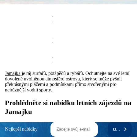
Jamajka
je ráj surfařů, potápěčů a rybářů. Ochutnejte na své letní
dovolené uvolněnou atmosféru ostrova, který se může pyšnit
překrásnými plážemi a podmínkami přímo stvořenými pro
nejrůznější vodní sporty.
Prohlédněte si nabídku letních zájezdů na
Jamajku
Nejlepší nabídky
ODEBÍRAT