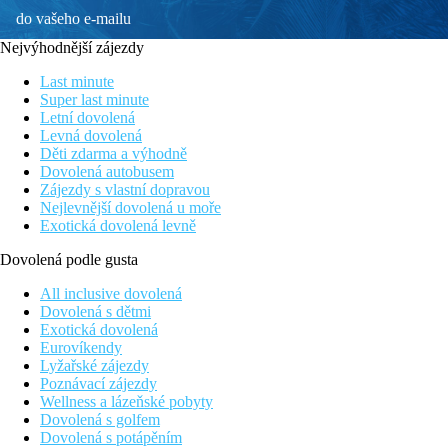
do vašeho e-mailu
Nejvýhodnější zájezdy
Last minute
Super last minute
Letní dovolená
Levná dovolená
Děti zdarma a výhodně
Dovolená autobusem
Zájezdy s vlastní dopravou
Nejlevnější dovolená u moře
Exotická dovolená levně
Dovolená podle gusta
All inclusive dovolená
Dovolená s dětmi
Exotická dovolená
Eurovíkendy
Lyžařské zájezdy
Poznávací zájezdy
Wellness a lázeňské pobyty
Dovolená s golfem
Dovolená s potápěním