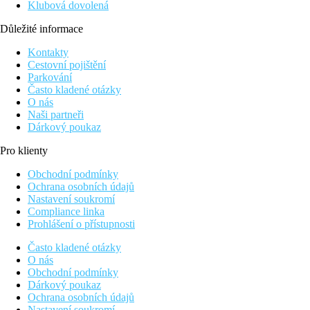
Klubová dovolená
Důležité informace
Kontakty
Cestovní pojištění
Parkování
Často kladené otázky
O nás
Naši partneři
Dárkový poukaz
Pro klienty
Obchodní podmínky
Ochrana osobních údajů
Nastavení soukromí
Compliance linka
Prohlášení o přístupnosti
Často kladené otázky
O nás
Obchodní podmínky
Dárkový poukaz
Ochrana osobních údajů
Nastavení soukromí