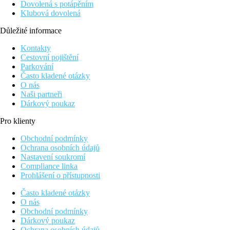
Dovolená s potápěním
Klubová dovolená
Důležité informace
Kontakty
Cestovní pojištění
Parkování
Často kladené otázky
O nás
Naši partneři
Dárkový poukaz
Pro klienty
Obchodní podmínky
Ochrana osobních údajů
Nastavení soukromí
Compliance linka
Prohlášení o přístupnosti
Často kladené otázky
O nás
Obchodní podmínky
Dárkový poukaz
Ochrana osobních údajů