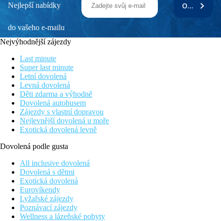
Nejlepší nabídky
ODEBÍRAT
do vašeho e-mailu
Nejvýhodnější zájezdy
Last minute
Super last minute
Letní dovolená
Levná dovolená
Děti zdarma a výhodně
Dovolená autobusem
Zájezdy s vlastní dopravou
Nejlevnější dovolená u moře
Exotická dovolená levně
Dovolená podle gusta
All inclusive dovolená
Dovolená s dětmi
Exotická dovolená
Eurovíkendy
Lyžařské zájezdy
Poznávací zájezdy
Wellness a lázeňské pobyty