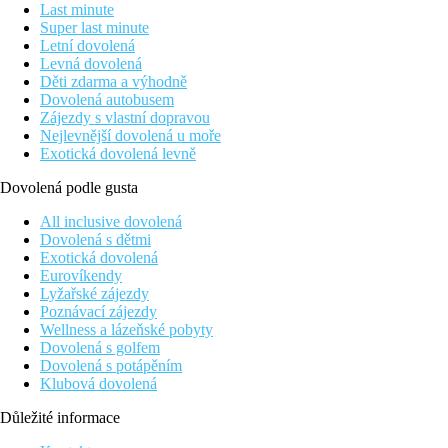
Last minute
Super last minute
Letní dovolená
Levná dovolená
Děti zdarma a výhodně
Dovolená autobusem
Zájezdy s vlastní dopravou
Nejlevnější dovolená u moře
Exotická dovolená levně
Dovolená podle gusta
All inclusive dovolená
Dovolená s dětmi
Exotická dovolená
Eurovíkendy
Lyžařské zájezdy
Poznávací zájezdy
Wellness a lázeňské pobyty
Dovolená s golfem
Dovolená s potápěním
Klubová dovolená
Důležité informace