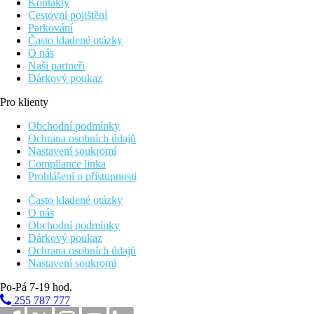
Kontakty
Cestovní pojištění
Parkování
Často kladené otázky
O nás
Naši partneři
Dárkový poukaz
Pro klienty
Obchodní podmínky
Ochrana osobních údajů
Nastavení soukromí
Compliance linka
Prohlášení o přístupnosti
Často kladené otázky
O nás
Obchodní podmínky
Dárkový poukaz
Ochrana osobních údajů
Nastavení soukromí
Po-Pá 7-19 hod.
255 787 777