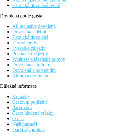
Exotická dovolená levně
Dovolená podle gusta
All inclusive dovolená
Dovolená s dětmi
Exotická dovolená
Eurovíkendy
Lyžařské zájezdy
Poznávací zájezdy
Wellness a lázeňské pobyty
Dovolená s golfem
Dovolená s potápěním
Klubová dovolená
Důležité informace
Kontakty
Cestovní pojištění
Parkování
Často kladené otázky
O nás
Naši partneři
Dárkový poukaz