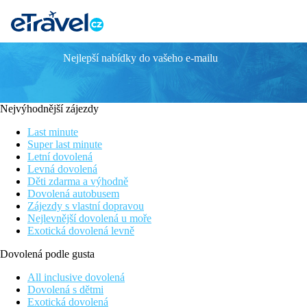
Nejlepší nabídky do vašeho e-mailu
Barceló Tiran Sharm Resort
Resort se stálou klientelou
Kvalitní ubytování přímo u krásné pláže
Nejvýhodnější zájezdy
Program all inclusive v ceně zájezdu
Doporučujeme klientům všech věkových kategorií
Last minute
Super last minute
Poloha
Letní dovolená
Barceló Tiran Sharm Resort se nachází na pobřeží Nabq v severn
Levná dovolená
ostrov Tiran v pozadí. Letiště Sharm El Sheikh je vzdáleno cc
Děti zdarma a výhodně
Dovolená autobusem
Vybavení
Zájezdy s vlastní dopravou
Vstupní hala s recepcí, hlavní restaurace, restaurace á la carte 
Nejlevnější dovolená u moře
období), lehátka, slunečníky a osušky zdarma, dětský bazén, dět
Exotická dovolená levně
Pokoje
Dovolená podle gusta
Dvoulůžkový pokoj, Superior:
klimatizace, telefon, TV se sa
All inclusive dovolená
(zdarma), balkon nebo terasa.
Dovolená s dětmi
Exotická dovolená