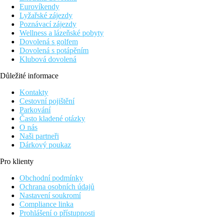
Eurovíkendy
Lyžařské zájezdy
Poznávací zájezdy
Wellness a lázeňské pobyty
Dovolená s golfem
Dovolená s potápěním
Klubová dovolená
Důležité informace
Kontakty
Cestovní pojištění
Parkování
Často kladené otázky
O nás
Naši partneři
Dárkový poukaz
Pro klienty
Obchodní podmínky
Ochrana osobních údajů
Nastavení soukromí
Compliance linka
Prohlášení o přístupnosti