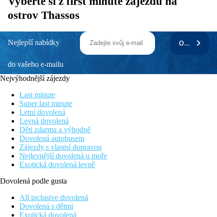
Vyberte si z first minute zájezdů na
ostrov Thassos
Nejlepší nabídky
ODEBÍRAT
do vašeho e-mailu
Nejvýhodnější zájezdy
Last minute
Super last minute
Letní dovolená
Levná dovolená
Děti zdarma a výhodně
Dovolená autobusem
Zájezdy s vlastní dopravou
Nejlevnější dovolená u moře
Exotická dovolená levně
Dovolená podle gusta
All inclusive dovolená
Dovolená s dětmi
Exotická dovolená