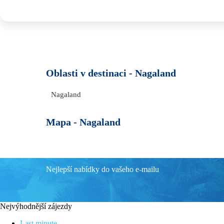
Oblasti v destinaci -
Nagaland
Nagaland
Mapa -
Nagaland
Nejlepší nabídky do vašeho e-mailu
Nejvýhodnější zájezdy
Last minute