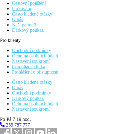
Cestovní pojištění
Parkování
Často kladené otázky
O nás
Naši partneři
Dárkový poukaz
Pro klienty
Obchodní podmínky
Ochrana osobních údajů
Nastavení soukromí
Compliance linka
Prohlášení o přístupnosti
Často kladené otázky
O nás
Obchodní podmínky
Dárkový poukaz
Ochrana osobních údajů
Nastavení soukromí
Po-Pá 7-19 hod.
255 787 777