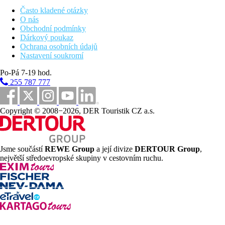
Vzdálenost od nejbližšího letiště
Často kladené otázky
1 km
O nás
Vzdálenost k pláži
Obchodní podmínky
Dárkový poukaz
Pláž
Ochrana osobních údajů
Nastavení soukromí
Druh pláže
Po-Pá 7-19 hod.
Hotel přímo u pláže
255 787 777
Plážová dovolená
Bazény
Copyright © 2008−2026, DER Touristik CZ a.s.
Lehátka u bazénu
Slunečníky u bazénu
Jsme součástí
REWE Group
a její divize
DERTOUR Group
,
Fotogalerie
největší středoevropské skupiny v cestovním ruchu.