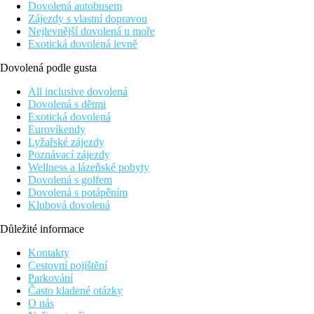
Dovolená autobusem
Zájezdy s vlastní dopravou
Nejlevnější dovolená u moře
Exotická dovolená levně
Dovolená podle gusta
All inclusive dovolená
Dovolená s dětmi
Exotická dovolená
Eurovíkendy
Lyžařské zájezdy
Poznávací zájezdy
Wellness a lázeňské pobyty
Dovolená s golfem
Dovolená s potápěním
Klubová dovolená
Důležité informace
Kontakty
Cestovní pojištění
Parkování
Často kladené otázky
O nás