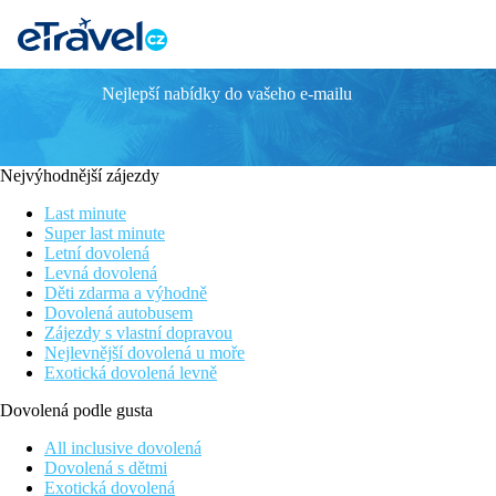
Nejlepší nabídky do vašeho e-mailu
GALIDON
Informace o hotelu
Nejvýhodnější zájezdy
Příjemný hotelový komplex Galidon se nachází nad zátokou Cita
mají balkon nebo terasu. Hotel disponuje 5 bazény, venkovním t
Last minute
kaskády. Pláž Citara je vzdálena cca 700 metrů po silnici. Hote
Super last minute
je zastávka autobusu s dobrým spojením se zbytkem ostrova.
Letní dovolená
Levná dovolená
Vzdálenost
Děti zdarma a výhodně
pláže: 700 m
Dovolená autobusem
letiště: 46 km
Zájezdy s vlastní dopravou
centra: 2.5 km
Nejlevnější dovolená u moře
nákupních možností: 200 m
Exotická dovolená levně
Popis pokoje
Dovolená podle gusta
Dvoulůžkový pokoj
All inclusive dovolená
Dovolená s dětmi
klimatizace (v období 15. 6. – 15. 9.)
Exotická dovolená