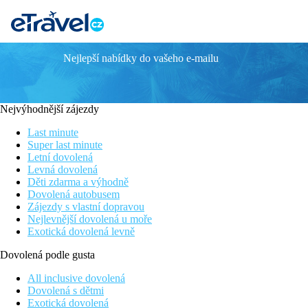
Nejlepší nabídky do vašeho e-mailu
POGGIO DI TROPEA
Informace o hotelu
Nejvýhodnější zájezdy
Poggio di Tropea je menší útulný resort, který se nachází na úte
budovách umístěné v zahradě napříč areálem. Využívat můžete rov
Last minute
shuttle bus zdarma. Na větší pláži má hotel vyhrazenou část, kd
Super last minute
vlaková zastávka, či přímo do známé Tropey, kde zakusíte proslu
Letní dovolená
Levná dovolená
Vzdálenost
Děti zdarma a výhodně
pláže: 0 m, viz popisek
Dovolená autobusem
letiště: 54 km Lamezia Terme
Zájezdy s vlastní dopravou
centra: 0.6 km Parghelia, 3.1 km Tropea
Nejlevnější dovolená u moře
nákupních možností: 600 m
Exotická dovolená levně
Popis pokoje
Dovolená podle gusta
Apartmá, 1 ložnice, Annex
All inclusive dovolená
Dovolená s dětmi
ložnice s obývací částí
Exotická dovolená