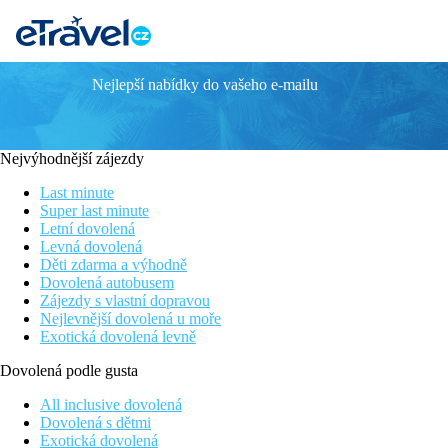
Nejlepší nabídky do vašeho e-mailu
B&B Hotel SAVONA
V blízkosti historického centra
U písečné pláže
Nejvýhodnější zájezdy
Nedaleko nákupních možností
Komfortní pokoje
Last minute
Super last minute
Poloha
Letní dovolená
Tříhvězdičkový B&B Hotel Savona se nachází v blízkosti moře, j
Levná dovolená
což umožňuje snadný přístup k dálniční síti, a vlakové nádraží j
Děti zdarma a výhodně
Dovolená autobusem
Popis hotelu
Zájezdy s vlastní dopravou
Při příjezdu na hotel budete přivítáni příjemnou obsluhou recep
Nejlevnější dovolená u moře
připojení. U hotelu je dostupné parkoviště
Exotická dovolená levně
Popis pokoje
Dovolená podle gusta
Všechny hotelové pokoje jsou navrženy tak, aby zaručovaly maxi
fénem, satelitní TV, trezorem, minilednicí, balkonem nebo tera
All inclusive dovolená
Dovolená s dětmi
Sport a zábava
Exotická dovolená