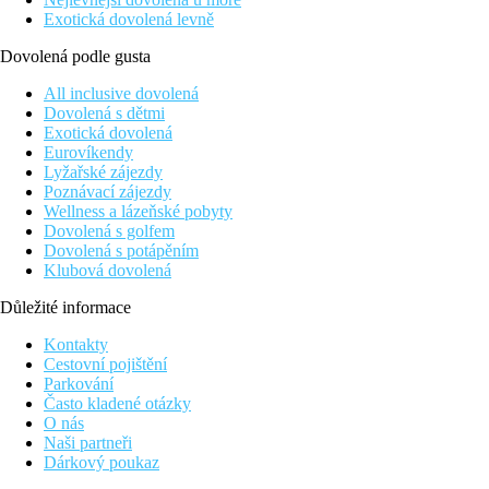
Exotická dovolená levně
Dovolená podle gusta
All inclusive dovolená
Dovolená s dětmi
Exotická dovolená
Eurovíkendy
Lyžařské zájezdy
Poznávací zájezdy
Wellness a lázeňské pobyty
Dovolená s golfem
Dovolená s potápěním
Klubová dovolená
Důležité informace
Kontakty
Cestovní pojištění
Parkování
Často kladené otázky
O nás
Naši partneři
Dárkový poukaz