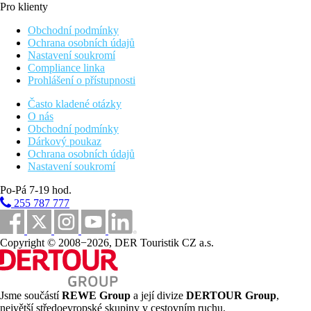
Pro klienty
Obchodní podmínky
Ochrana osobních údajů
Nastavení soukromí
Compliance linka
Prohlášení o přístupnosti
Často kladené otázky
O nás
Obchodní podmínky
Dárkový poukaz
Ochrana osobních údajů
Nastavení soukromí
Po-Pá 7-19 hod.
255 787 777
Copyright © 2008−2026, DER Touristik CZ a.s.
Jsme součástí
REWE Group
a její divize
DERTOUR Group
,
největší středoevropské skupiny v cestovním ruchu.