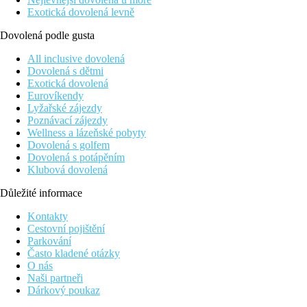
Exotická dovolená levně
Dovolená podle gusta
All inclusive dovolená
Dovolená s dětmi
Exotická dovolená
Eurovíkendy
Lyžařské zájezdy
Poznávací zájezdy
Wellness a lázeňské pobyty
Dovolená s golfem
Dovolená s potápěním
Klubová dovolená
Důležité informace
Kontakty
Cestovní pojištění
Parkování
Často kladené otázky
O nás
Naši partneři
Dárkový poukaz