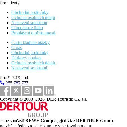
Pro klienty
Obchodní podmínky
Ochrana osobních údajů
Nastavení soukromí
Compliance linka
Prohlášení o přístupnosti
Často kladené otázky
O nás
Obchodní podmínky
Dárkový poukaz
Ochrana osobních údajů
Nastavení soukromí
Po-Pá 7-19 hod.
255 787 777
Copyright © 2008−2026, DER Touristik CZ a.s.
Jsme součástí
REWE Group
a její divize
DERTOUR Group
,
největší středoevropské skupiny v cestovním ruchu.