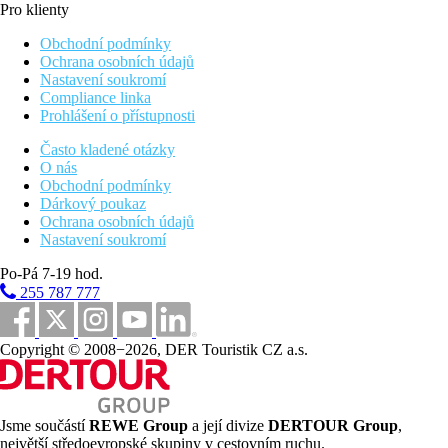
Pro klienty
Obchodní podmínky
Ochrana osobních údajů
Nastavení soukromí
Compliance linka
Prohlášení o přístupnosti
Často kladené otázky
O nás
Obchodní podmínky
Dárkový poukaz
Ochrana osobních údajů
Nastavení soukromí
Po-Pá 7-19 hod.
255 787 777
Copyright © 2008−2026, DER Touristik CZ a.s.
Jsme součástí
REWE Group
a její divize
DERTOUR Group
,
největší středoevropské skupiny v cestovním ruchu.