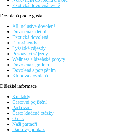
Exotická dovolená levně
Dovolená podle gusta
All inclusive dovolená
Dovolená s dětmi
Exotická dovolená
Eurovíkendy
Lyžařské zájezdy
Poznávací zájezdy
Wellness a lázeňské pobyty
Dovolená s golfem
Dovolená s potápěním
Klubová dovolená
Důležité informace
Kontakty
Cestovní pojištění
Parkování
Často kladené otázky
O nás
Naši partneři
Dárkový poukaz