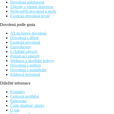
Dovolená autobusem
Zájezdy s vlastní dopravou
Nejlevnější dovolená u moře
Exotická dovolená levně
Dovolená podle gusta
All inclusive dovolená
Dovolená s dětmi
Exotická dovolená
Eurovíkendy
Lyžařské zájezdy
Poznávací zájezdy
Wellness a lázeňské pobyty
Dovolená s golfem
Dovolená s potápěním
Klubová dovolená
Důležité informace
Kontakty
Cestovní pojištění
Parkování
Často kladené otázky
O nás