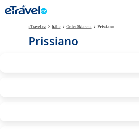
eTravel.cz
Itálie
Ortler Skiarena
Prissiano
Prissiano