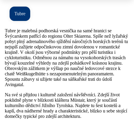
Tubre
Tubre je malebná podhorská vesnička na samé hranici se
Švýcarskem patřící do regionu Olter Skiarena. Spíše než lyžařský
pobyt plný adrenalinového sjíždění náročných horských terénů tu
nejspíš zažijete odpočinkovou zimní dovolenou v romantické
krajině. V okolí jsou výborné podmínky pro pěší turistiku i
cykloturistiku. Odměnou za námahu na vysokohorských trasách
bývají kouzelné výhledy na zdejší pohádkově krásnou krajinu.
Obrovským zážitkem je výšlap po naučné ledovcové stezce k
chatě Weißkugelhütte s nezapomenutelným panoramatem.
Spoustu zábavy si užijete také na sáňkařské trati do údolí
Avingatal.
Na své si přijdou i kulturně založení návštěvníci. Zdejší život
poklidně plyne v blízkosti kláštera Müstair, který je součástí
kulturního dědictví Jižního Tyrolska. Najdete tu šest kostelů a
kaplí, dva nádherné hrady a charakteristické, blízko u sebe stojící
domečky typické pro zdejší architekturu.