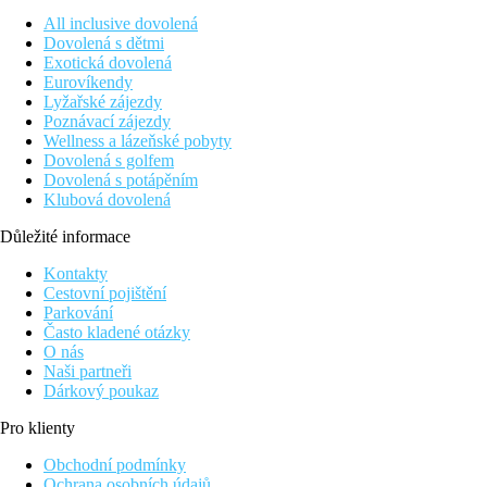
All inclusive dovolená
Dovolená s dětmi
Exotická dovolená
Eurovíkendy
Lyžařské zájezdy
Poznávací zájezdy
Wellness a lázeňské pobyty
Dovolená s golfem
Dovolená s potápěním
Klubová dovolená
Důležité informace
Kontakty
Cestovní pojištění
Parkování
Často kladené otázky
O nás
Naši partneři
Dárkový poukaz
Pro klienty
Obchodní podmínky
Ochrana osobních údajů