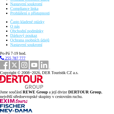
Nastavení soukromí
Compliance linka
Prohlášení o přístupnosti
Často kladené otázky
O nás
Obchodní podmínky
Dárkový poukaz
Ochrana osobních údajů
Nastavení soukromí
Po-Pá 7-19 hod.
255 787 777
Copyright © 2008−2026, DER Touristik CZ a.s.
Jsme součástí
REWE Group
a její divize
DERTOUR Group
,
největší středoevropské skupiny v cestovním ruchu.