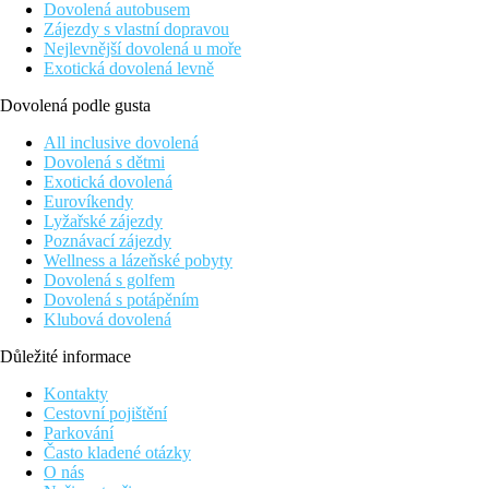
Dovolená autobusem
Zájezdy s vlastní dopravou
Nejlevnější dovolená u moře
Exotická dovolená levně
Dovolená podle gusta
All inclusive dovolená
Dovolená s dětmi
Exotická dovolená
Eurovíkendy
Lyžařské zájezdy
Poznávací zájezdy
Wellness a lázeňské pobyty
Dovolená s golfem
Dovolená s potápěním
Klubová dovolená
Důležité informace
Kontakty
Cestovní pojištění
Parkování
Často kladené otázky
O nás