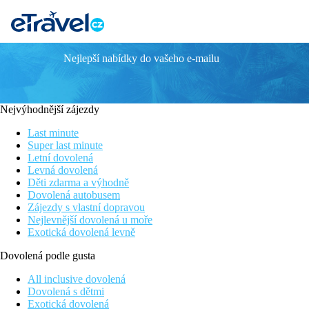
Nejlepší nabídky do vašeho e-mailu
Hotel Domidea
Hotel s dobrou dostupností do centra města
WiFi připojení zdarma
Nejvýhodnější zájezdy
Komfortní pokoje
Bar
Last minute
Hotelový trezor
Super last minute
Letní dovolená
Poloha
Levná dovolená
Hotel Domidea se nachází uvnitř sjezdu č. 14 z městského okru
Děti zdarma a výhodně
řádu kyvadlovou dopravu ke stanici metra Rebibbia (trasa B) a z
Dovolená autobusem
Zájezdy s vlastní dopravou
Popis hotelu
Nejlevnější dovolená u moře
Při příjezdu na hotel budete přivítáni příjemnou obsluhou recepc
Exotická dovolená levně
prostorách hotelu je dostupné WiFi připojení. Pro pracovní cesty
Dovolená podle gusta
Popis pokoje
Dvoulůžkové pokoje Standard jsou vybaveny LCD televizorem, tr
All inclusive dovolená
Dovolená s dětmi
Rodinné pokoje Standard i Executive jsou vybaveny stejně jako 
Exotická dovolená