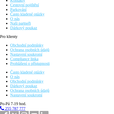
Kontakty
Cestovní pojištění
Parkování
Často kladené otázky
O nás
Naši partneři
Dárkový poukaz
Pro klienty
Obchodní podmínky
Ochrana osobních údajů
Nastavení soukromí
Compliance linka
Prohlášení o přístupnosti
Často kladené otázky
O nás
Obchodní podmínky
Dárkový poukaz
Ochrana osobních údajů
Nastavení soukromí
Po-Pá 7-19 hod.
255 787 777