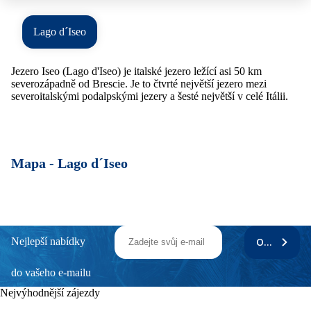
Lago d´Iseo
Jezero Iseo (Lago d'Iseo) je italské jezero ležící asi 50 km
severozápadně od Brescie. Je to čtvrté největší jezero mezi
severoitalskými podalpskými jezery a šesté největší v celé Itálii.
Mapa -
Lago d´Iseo
Nejlepší nabídky
ODEBÍRAT
do vašeho e-mailu
Nejvýhodnější zájezdy