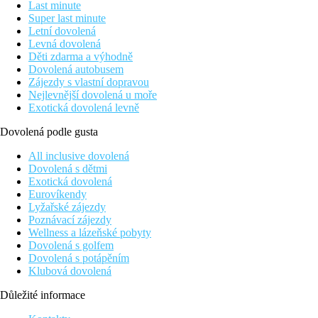
Last minute
Super last minute
Letní dovolená
Levná dovolená
Děti zdarma a výhodně
Dovolená autobusem
Zájezdy s vlastní dopravou
Nejlevnější dovolená u moře
Exotická dovolená levně
Dovolená podle gusta
All inclusive dovolená
Dovolená s dětmi
Exotická dovolená
Eurovíkendy
Lyžařské zájezdy
Poznávací zájezdy
Wellness a lázeňské pobyty
Dovolená s golfem
Dovolená s potápěním
Klubová dovolená
Důležité informace