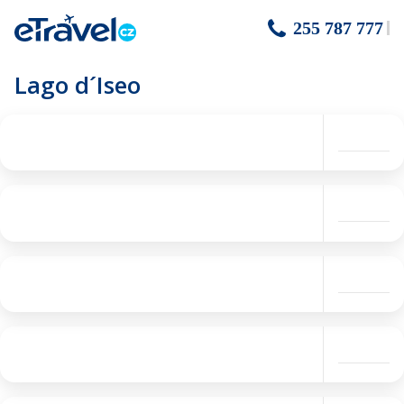
255 787 777
Lago d´Iseo