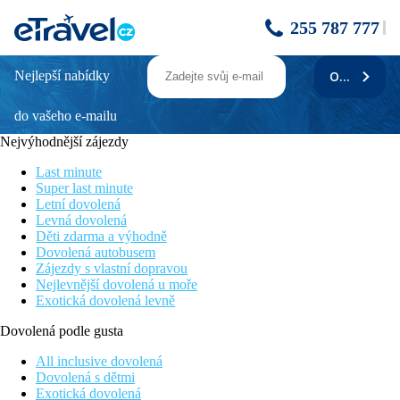
255 787 777
Nejlepší nabídky
ODEBÍRAT
PRESIDENT SEA PALACE
do vašeho e-mailu
Hotel přímo na pláži
Tématické gastronomické večery
Nejvýhodnější zájezdy
Hotel s výhledem na moře
All Inclusive nebo Plná penze plus
Last minute
Klidný a příjemný pobyt
Super last minute
Letní dovolená
Informace o hotelu
Levná dovolená
Děti zdarma a výhodně
Hotel President Sea Palace se nachází přímo na pláži Noto
Dovolená autobusem
Marina, v blízkosti skvělých atrakcí v Noto, jako jsou například
Zájezdy s vlastní dopravou
Palazzo Nicolaci a Palazzo Castelluccio. Hotel má velkou
Nejlevnější dovolená u moře
restauraci, kde se podává bohatý italský bufet. Jednou týdně se
Exotická dovolená levně
koná tematický večer, který umožňuje hostům vyzkoušet
gastronomické speciality. Ideální místo pro klidný a příjemný
Dovolená podle gusta
pobyt během letní sezóny.
All inclusive dovolená
Vzdálenost
Dovolená s dětmi
pláže: 450 m veřejná pláž
Exotická dovolená