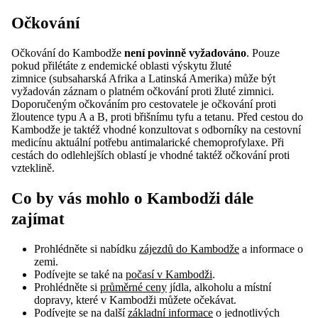
Očkování
Očkování do Kambodže
není povinně vyžadováno
. Pouze
pokud přilétáte z endemické oblasti výskytu žluté
zimnice (subsaharská Afrika a Latinská Amerika) může být
vyžadován záznam o platném očkování proti žluté zimnici.
Doporučeným očkováním pro cestovatele je očkování proti
žloutence typu A a B, proti břišnímu tyfu a tetanu. Před cestou do
Kambodže je taktéž vhodné konzultovat s odborníky na cestovní
medicínu aktuální potřebu antimalarické chemoprofylaxe. Při
cestách do odlehlejších oblastí je vhodné taktéž očkování proti
vzteklině.
Co by vás mohlo o Kambodži dále
zajímat
Prohlédněte si nabídku
zájezdů do Kambodže
a informace o
zemi.
Podívejte se také na
počasí v Kambodži
.
Prohlédněte si
průměrné ceny
jídla, alkoholu a místní
dopravy, které v Kambodži můžete očekávat.
Podívejte se na další
základní informace
o jednotlivých