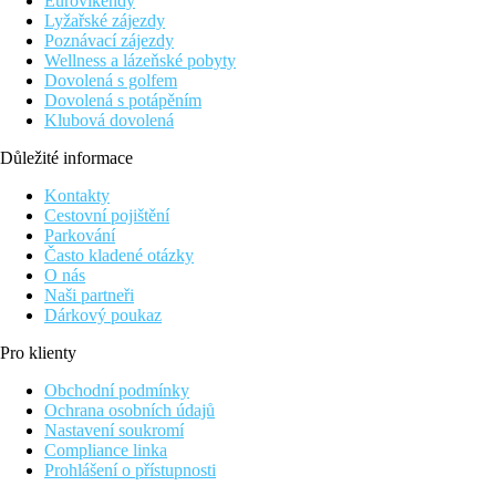
Eurovíkendy
Lyžařské zájezdy
Poznávací zájezdy
Wellness a lázeňské pobyty
Dovolená s golfem
Dovolená s potápěním
Klubová dovolená
Důležité informace
Kontakty
Cestovní pojištění
Parkování
Často kladené otázky
O nás
Naši partneři
Dárkový poukaz
Pro klienty
Obchodní podmínky
Ochrana osobních údajů
Nastavení soukromí
Compliance linka
Prohlášení o přístupnosti