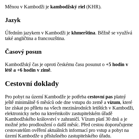
Měnou v Kambodži je
kambodžský riel
(KHR).
Jazyk
Úředním jazykem v Kambodži je
khmerština
. Běžně se využívá
také angličtina a francouzština.
Časový posun
Kambodžský čas je oproti českému času posunut o
+5 hodin v
létě a +6 hodin v zimě
.
Cestovní doklady
Pro pobyt na území Kambodže je potřeba
cestovní pas
platný
ještě minimálně 6 měsíců ode dne vstupu do země a
vízum
, které
lze získat po příletu na všech mezinárodních letištích v Kambodži,
elektronicky nebo na kterémkoliv zastupitelském úřadě
Kambodžského království v zahraničí. Vízum platí 30 dnů a je
možné jeho prodloužení o další měsíc. Před cestou doporučujeme
cestovatelům ověření aktuálních informací pro vstup a pobyt na
území Kambodže u příslušného zastupitelského úřadu.