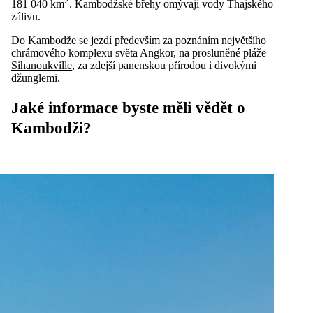
2
181 040 km
. Kambodžské břehy omývají vody Thajského
zálivu.
Do Kambodže se jezdí především za poznáním největšího
chrámového komplexu světa Angkor, na prosluněné pláže
Sihanoukville
, za zdejší panenskou přírodou i divokými
džunglemi.
Jaké informace byste měli vědět o
Kambodži?