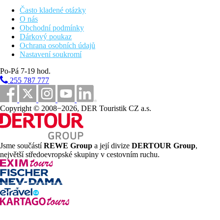
18 km
Vzdálenost od nejbližšího letiště
Často kladené otázky
O nás
Pláž
Obchodní podmínky
Dárkový poukaz
Ochrana osobních údajů
Plážová dovolená
Nastavení soukromí
Bazény
Po-Pá 7-19 hod.
255 787 777
Lehátka u bazénu
Slunečníky u bazénu
Copyright © 2008−2026, DER Touristik CZ a.s.
Fotogalerie
Jsme součástí
REWE Group
a její divize
DERTOUR Group
,
největší středoevropské skupiny v cestovním ruchu.