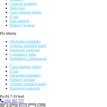
Cestovní pojištění
Parkování
Často kladené otázky
O nás
Naši partneři
Dárkový poukaz
Pro klienty
Obchodní podmínky
Ochrana osobních údajů
Nastavení soukromí
Compliance linka
Prohlášení o přístupnosti
Často kladené otázky
O nás
Obchodní podmínky
Dárkový poukaz
Ochrana osobních údajů
Nastavení soukromí
Po-Pá 7-19 hod.
255 787 777