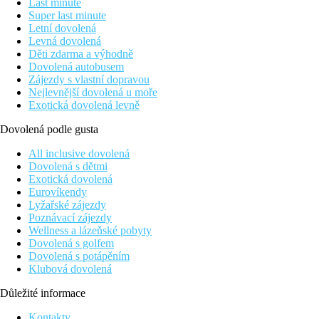
Last minute
Super last minute
Letní dovolená
Levná dovolená
Děti zdarma a výhodně
Dovolená autobusem
Zájezdy s vlastní dopravou
Nejlevnější dovolená u moře
Exotická dovolená levně
Dovolená podle gusta
All inclusive dovolená
Dovolená s dětmi
Exotická dovolená
Eurovíkendy
Lyžařské zájezdy
Poznávací zájezdy
Wellness a lázeňské pobyty
Dovolená s golfem
Dovolená s potápěním
Klubová dovolená
Důležité informace
Kontakty