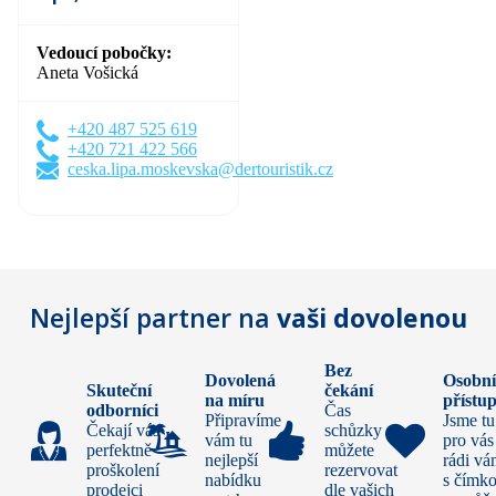
Vedoucí pobočky
Aneta Vošická
+420 487 525 619
+420 721 422 566
ceska.lipa.moskevska@dertouristik.cz
Nejlepší partner na
vaši dovolenou
Bez
Dovolená
Osobn
Skuteční
čekání
na míru
přístu
odborníci
Čas
Připravíme
Jsme tu
Čekají vás
schůzky si
vám tu
pro vás
perfektně
můžete
nejlepší
rádi v
proškolení
rezervovat
nabídku
s čímko
prodejci
dle vašich