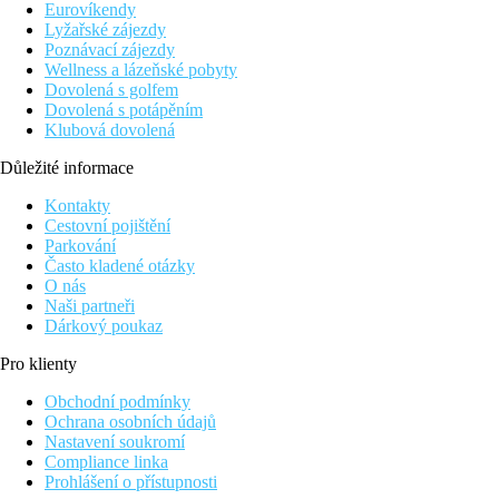
Eurovíkendy
Lyžařské zájezdy
Poznávací zájezdy
Wellness a lázeňské pobyty
Dovolená s golfem
Dovolená s potápěním
Klubová dovolená
Důležité informace
Kontakty
Cestovní pojištění
Parkování
Často kladené otázky
O nás
Naši partneři
Dárkový poukaz
Pro klienty
Obchodní podmínky
Ochrana osobních údajů
Nastavení soukromí
Compliance linka
Prohlášení o přístupnosti