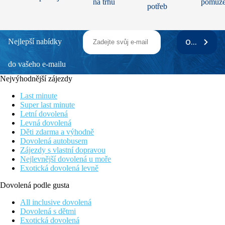
na trhu
pomůž
potřeb
Nejlepší nabídky
ODEBÍRAT
do vašeho e-mailu
Nejvýhodnější zájezdy
Last minute
Super last minute
Letní dovolená
Levná dovolená
Děti zdarma a výhodně
Dovolená autobusem
Zájezdy s vlastní dopravou
Nejlevnější dovolená u moře
Exotická dovolená levně
Dovolená podle gusta
All inclusive dovolená
Dovolená s dětmi
Exotická dovolená