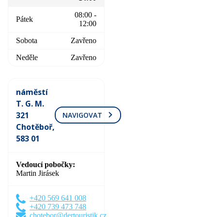
08:00 -
Pátek
12:00
Sobota
Zavřeno
Neděle
Zavřeno
náměstí
T. G. M.
321
NAVIGOVAT
Chotěboř,
583 01
Vedoucí pobočky
Martin Jirásek
+420 569 641 008
+420 739 473 748
chotebor@dertouristik.cz