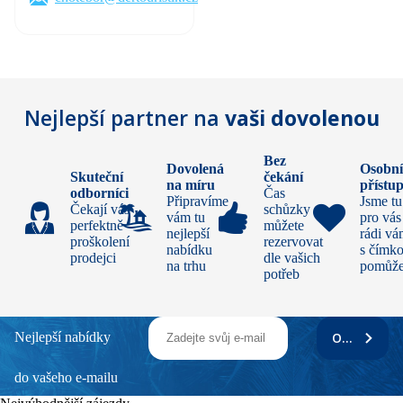
Nejlepší partner na
vaši dovolenou
Bez
Dovolená
Osobn
Skuteční
čekání
na míru
přístu
odborníci
Čas
Připravíme
Jsme tu
Čekají vás
schůzky si
vám tu
pro vás
perfektně
můžete
nejlepší
rádi v
proškolení
rezervovat
nabídku
s čímko
prodejci
dle vašich
na trhu
pomůž
potřeb
Nejlepší nabídky
ODEBÍRAT
do vašeho e-mailu