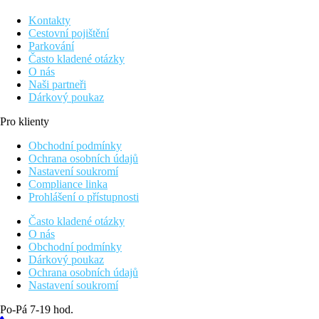
Kontakty
Cestovní pojištění
Parkování
Často kladené otázky
O nás
Naši partneři
Dárkový poukaz
Pro klienty
Obchodní podmínky
Ochrana osobních údajů
Nastavení soukromí
Compliance linka
Prohlášení o přístupnosti
Často kladené otázky
O nás
Obchodní podmínky
Dárkový poukaz
Ochrana osobních údajů
Nastavení soukromí
Po-Pá 7-19 hod.