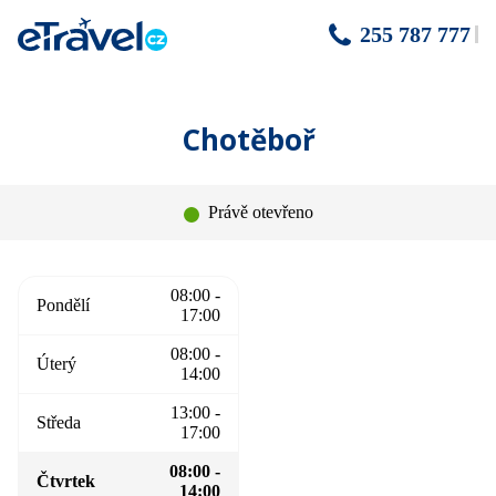
255 787 777
Chotěboř
Právě otevřeno
08:00 -
Pondělí
17:00
08:00 -
Úterý
14:00
13:00 -
Středa
17:00
08:00 -
Čtvrtek
14:00