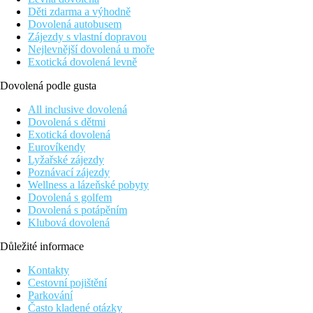
Děti zdarma a výhodně
Dovolená autobusem
Zájezdy s vlastní dopravou
Nejlevnější dovolená u moře
Exotická dovolená levně
Dovolená podle gusta
All inclusive dovolená
Dovolená s dětmi
Exotická dovolená
Eurovíkendy
Lyžařské zájezdy
Poznávací zájezdy
Wellness a lázeňské pobyty
Dovolená s golfem
Dovolená s potápěním
Klubová dovolená
Důležité informace
Kontakty
Cestovní pojištění
Parkování
Často kladené otázky