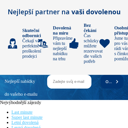
Nejlepší partner na
vaši dovolenou
Bez
Dovolená
Osobn
Skuteční
čekání
na míru
přístu
odborníci
Čas
Připravíme
Jsme tu
Čekají vás
schůzky si
vám tu
pro vás
perfektně
můžete
nejlepší
rádi v
proškolení
rezervovat
nabídku
s čímko
prodejci
dle vašich
na trhu
pomůž
potřeb
Nejlepší nabídky
ODEBÍRAT
do vašeho e-mailu
Nejvýhodnější zájezdy
Last minute
Super last minute
Letní dovolená
Levná dovolená