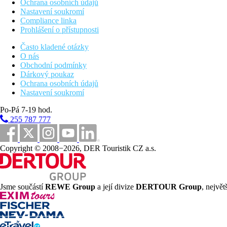
Ochrana osobních údajů
Nastavení soukromí
Compliance linka
Prohlášení o přístupnosti
Často kladené otázky
O nás
Obchodní podmínky
Dárkový poukaz
Ochrana osobních údajů
Nastavení soukromí
Po-Pá 7-19 hod.
255 787 777
Copyright © 2008−2026, DER Touristik CZ a.s.
Jsme součástí
REWE Group
a její divize
DERTOUR Group
, nejvě