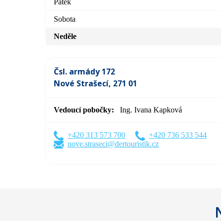
Pátek
Sobota
Neděle
Čsl. armády 172
Nové Strašecí, 271 01
Vedoucí pobočky
Ing. Ivana Kapková
+420 313 573 700
+420 736 533 544
nove.straseci@dertouristik.cz