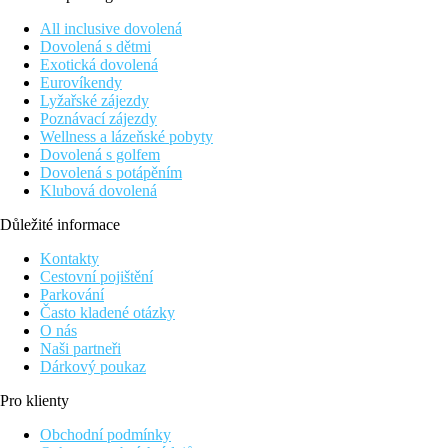
All inclusive dovolená
Dovolená s dětmi
Exotická dovolená
Eurovíkendy
Lyžařské zájezdy
Poznávací zájezdy
Wellness a lázeňské pobyty
Dovolená s golfem
Dovolená s potápěním
Klubová dovolená
Důležité informace
Kontakty
Cestovní pojištění
Parkování
Často kladené otázky
O nás
Naši partneři
Dárkový poukaz
Pro klienty
Obchodní podmínky