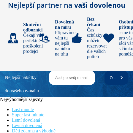
Nejlepší partner na
vaši dovolenou
Bez
Dovolená
Osobn
Skuteční
čekání
na míru
přístu
odborníci
Čas
Připravíme
Jsme tu
Čekají vás
schůzky si
vám tu
pro vás
perfektně
můžete
nejlepší
rádi v
proškolení
rezervovat
nabídku
s čímko
prodejci
dle vašich
na trhu
pomůž
potřeb
Nejlepší nabídky
ODEBÍRAT
do vašeho e-mailu
Nejvýhodnější zájezdy
Last minute
Super last minute
Letní dovolená
Levná dovolená
Děti zdarma a výhodně