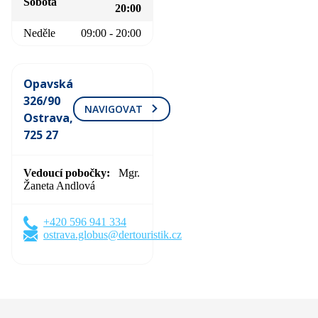
Sobota
20:00
Neděle
09:00 - 20:00
Opavská
326/90
NAVIGOVAT
Ostrava,
725 27
Vedoucí pobočky
Mgr.
Žaneta Andlová
+420 596 941 334
ostrava.globus@dertouristik.cz