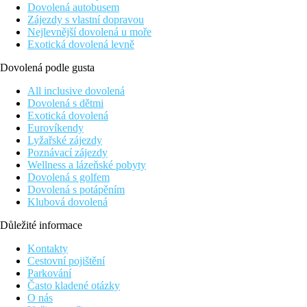
Dovolená autobusem
Zájezdy s vlastní dopravou
Nejlevnější dovolená u moře
Exotická dovolená levně
Dovolená podle gusta
All inclusive dovolená
Dovolená s dětmi
Exotická dovolená
Eurovíkendy
Lyžařské zájezdy
Poznávací zájezdy
Wellness a lázeňské pobyty
Dovolená s golfem
Dovolená s potápěním
Klubová dovolená
Důležité informace
Kontakty
Cestovní pojištění
Parkování
Často kladené otázky
O nás