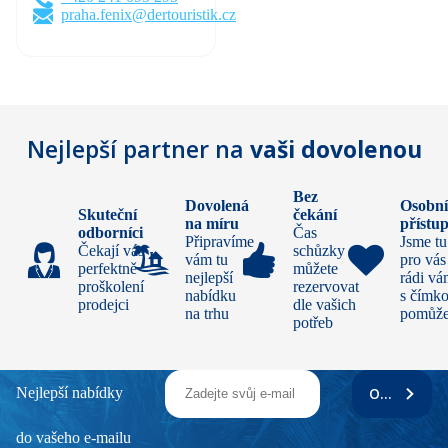
praha.fenix@dertouristik.cz
Nejlepší partner na
vaši dovolenou
Bez
Dovolená
Osobn
Skuteční
čekání
na míru
přístu
odborníci
Čas
Připravíme
Jsme tu
Čekají vás
schůzky si
vám tu
pro vás
perfektně
můžete
nejlepší
rádi v
proškolení
rezervovat
nabídku
s čímko
prodejci
dle vašich
na trhu
pomůž
potřeb
Nejlepší nabídky
ODEBÍRAT
do vašeho e-mailu