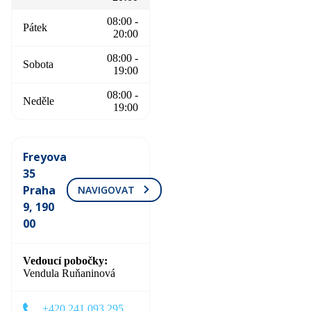
08:00 -
Pátek
20:00
08:00 -
Sobota
19:00
08:00 -
Neděle
19:00
Freyova
35
Praha
NAVIGOVAT
9, 190
00
Vedoucí pobočky
Vendula Ruňaninová
+420 241 093 295