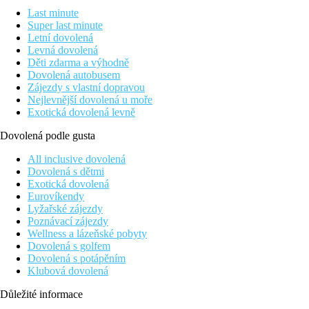
Last minute
Super last minute
Letní dovolená
Levná dovolená
Děti zdarma a výhodně
Dovolená autobusem
Zájezdy s vlastní dopravou
Nejlevnější dovolená u moře
Exotická dovolená levně
Dovolená podle gusta
All inclusive dovolená
Dovolená s dětmi
Exotická dovolená
Eurovíkendy
Lyžařské zájezdy
Poznávací zájezdy
Wellness a lázeňské pobyty
Dovolená s golfem
Dovolená s potápěním
Klubová dovolená
Důležité informace