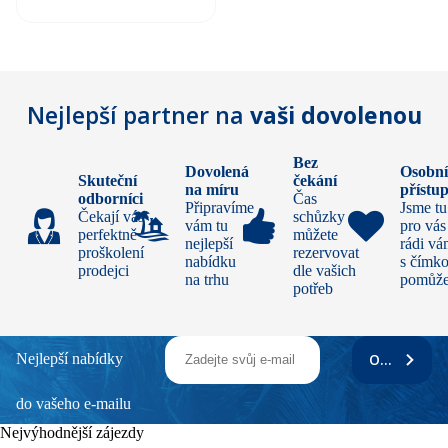
Nejlepší partner na
vaši dovolenou
Bez
Dovolená
Osobn
Skuteční
čekání
na míru
přístu
odborníci
Čas
Připravíme
Jsme tu
Čekají vás
schůzky si
vám tu
pro vás
perfektně
můžete
nejlepší
rádi v
proškolení
rezervovat
nabídku
s čímko
prodejci
dle vašich
na trhu
pomůž
potřeb
Nejlepší nabídky
ODEBÍRAT
do vašeho e-mailu
Nejvýhodnější zájezdy