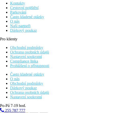
Kontakty
Cestovní pojištění
Parkování
Často kladené otázky
O nás
Naši partneři
Dárkový poukaz
Pro klienty
Obchodní podmínky
Ochrana osobních údajů
Nastavení soukromí
Compliance linka
Prohlášení o přístupnosti
Často kladené otázky
O nás
Obchodní podmínky
Dárkový poukaz
Ochrana osobních údajů
Nastavení soukromí
Po-Pá 7-19 hod.
255 787 777