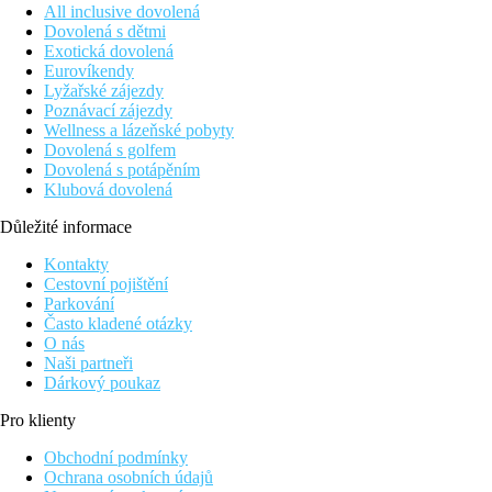
All inclusive dovolená
Dovolená s dětmi
Exotická dovolená
Eurovíkendy
Lyžařské zájezdy
Poznávací zájezdy
Wellness a lázeňské pobyty
Dovolená s golfem
Dovolená s potápěním
Klubová dovolená
Důležité informace
Kontakty
Cestovní pojištění
Parkování
Často kladené otázky
O nás
Naši partneři
Dárkový poukaz
Pro klienty
Obchodní podmínky
Ochrana osobních údajů