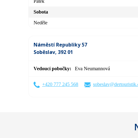
Pátek
Sobota
Neděle
Náměstí Republiky 57
Soběslav, 392 01
Vedoucí pobočky
Eva Neumannová
+420 777 245 568
sobeslav@dertouristik.