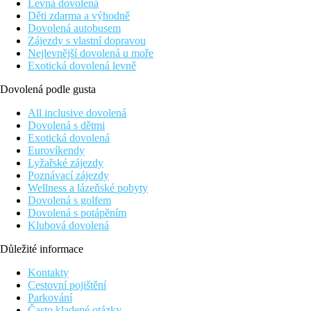
Levná dovolená
Děti zdarma a výhodně
Dovolená autobusem
Zájezdy s vlastní dopravou
Nejlevnější dovolená u moře
Exotická dovolená levně
Dovolená podle gusta
All inclusive dovolená
Dovolená s dětmi
Exotická dovolená
Eurovíkendy
Lyžařské zájezdy
Poznávací zájezdy
Wellness a lázeňské pobyty
Dovolená s golfem
Dovolená s potápěním
Klubová dovolená
Důležité informace
Kontakty
Cestovní pojištění
Parkování
Často kladené otázky