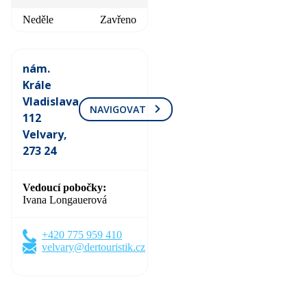
Neděle
Zavřeno
nám.
Krále
Vladislava
NAVIGOVAT
112
Velvary,
273 24
Vedoucí pobočky
Ivana Longauerová
+420 775 959 410
velvary@dertouristik.cz