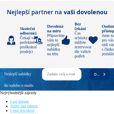
Nejlepší partner na
vaši dovolenou
Bez
Dovolená
Osobn
Skuteční
čekání
na míru
přístu
odborníci
Čas
Připravíme
Jsme tu
Čekají vás
schůzky si
vám tu
pro vás
perfektně
můžete
nejlepší
rádi v
proškolení
rezervovat
nabídku
s čímko
prodejci
dle vašich
na trhu
pomůž
potřeb
Nejlepší nabídky
ODEBÍRAT
do vašeho e-mailu
Nejvýhodnější zájezdy
Last minute
Super last minute
Letní dovolená