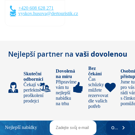
+420 608 628 271
vyskov.husova@dertouristik.cz
Nejlepší partner na
vaši dovolenou
Bez
Dovolená
Osobn
Skuteční
čekání
na míru
přístu
odborníci
Čas
Připravíme
Jsme tu
Čekají vás
schůzky si
vám tu
pro vás
perfektně
můžete
nejlepší
rádi v
proškolení
rezervovat
nabídku
s čímko
prodejci
dle vašich
na trhu
pomůž
potřeb
Nejlepší nabídky
ODEBÍRAT