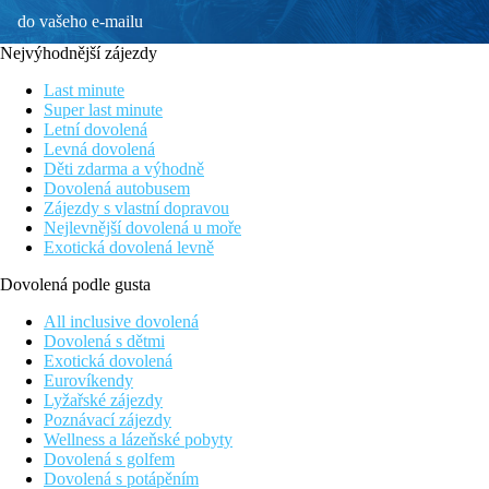
do vašeho e-mailu
Nejvýhodnější zájezdy
Last minute
Super last minute
Letní dovolená
Levná dovolená
Děti zdarma a výhodně
Dovolená autobusem
Zájezdy s vlastní dopravou
Nejlevnější dovolená u moře
Exotická dovolená levně
Dovolená podle gusta
All inclusive dovolená
Dovolená s dětmi
Exotická dovolená
Eurovíkendy
Lyžařské zájezdy
Poznávací zájezdy
Wellness a lázeňské pobyty
Dovolená s golfem
Dovolená s potápěním