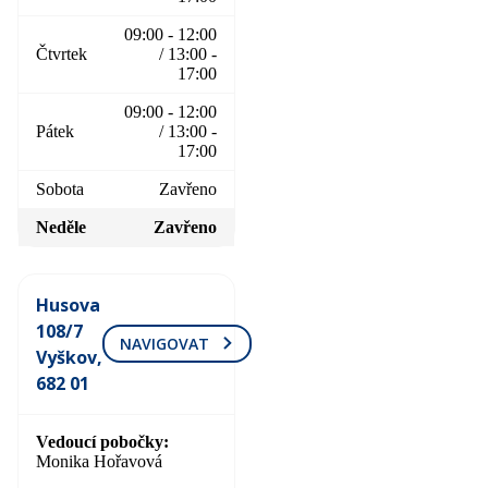
09:00 - 12:00
Čtvrtek
/ 13:00 -
17:00
09:00 - 12:00
Pátek
/ 13:00 -
17:00
Sobota
Zavřeno
Neděle
Zavřeno
Husova
108/7
NAVIGOVAT
Vyškov,
682 01
Vedoucí pobočky
Monika Hořavová