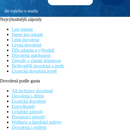
do vašeho e-mailu
Nejvýhodnější zájezdy
Last minute
Super last minute
Letní dovolená
Levná dovolená
Děti zdarma a výhodně
Dovolená autobusem
Zájezdy s vlastní dopravou
Nejlevnější dovolená u moře
Exotická dovolená levně
Dovolená podle gusta
All inclusive dovolená
Dovolená s dětmi
Exotická dovolená
Eurovíkendy
Lyžařské zájezdy
Poznávací zájezdy
Wellness a lázeňské pobyty
Dovolená s golfem