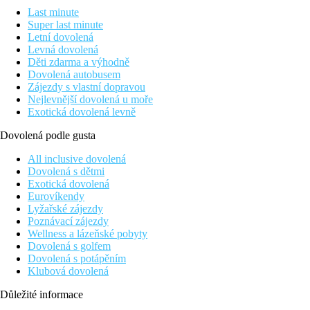
Last minute
Super last minute
Letní dovolená
Levná dovolená
Děti zdarma a výhodně
Dovolená autobusem
Zájezdy s vlastní dopravou
Nejlevnější dovolená u moře
Exotická dovolená levně
Dovolená podle gusta
All inclusive dovolená
Dovolená s dětmi
Exotická dovolená
Eurovíkendy
Lyžařské zájezdy
Poznávací zájezdy
Wellness a lázeňské pobyty
Dovolená s golfem
Dovolená s potápěním
Klubová dovolená
Důležité informace