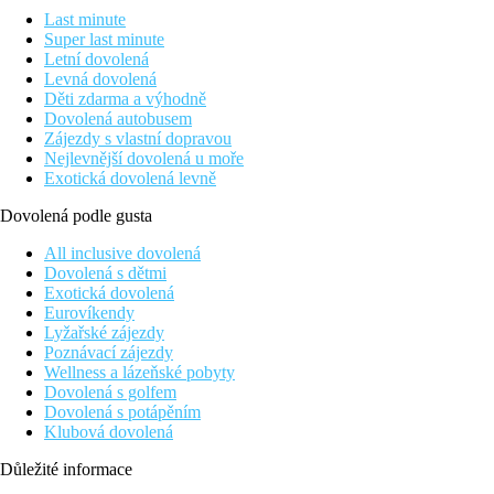
Last minute
Super last minute
Letní dovolená
Levná dovolená
Děti zdarma a výhodně
Dovolená autobusem
Zájezdy s vlastní dopravou
Nejlevnější dovolená u moře
Exotická dovolená levně
Dovolená podle gusta
All inclusive dovolená
Dovolená s dětmi
Exotická dovolená
Eurovíkendy
Lyžařské zájezdy
Poznávací zájezdy
Wellness a lázeňské pobyty
Dovolená s golfem
Dovolená s potápěním
Klubová dovolená
Důležité informace