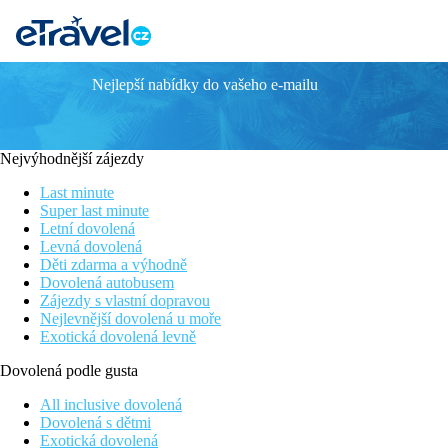
Nejlepší nabídky do vašeho e-mailu
Sugar Beach Mauritius
SPA centrum
U 1,5 km dlouhé bílé písčité pláže
Nejvýhodnější zájezdy
V blízkosti golfových hřišť
Mnoho sportovních aktivit zdarma
Last minute
Super last minute
Poloha
Letní dovolená
Levná dovolená
Resort se nachází přímo na západním pobřeží Mauricia, v letovisku
Děti zdarma a výhodně
oceán. Letiště je vzdáleno cca 47 km od hotelu
Dovolená autobusem
Zájezdy s vlastní dopravou
Vybavení
Nejlevnější dovolená u moře
Exotická dovolená levně
vstupní hala s recepcí, 258 pokojů a suit, 3 restaurace (z toho 1 
SPA, Wifi zdarma.
Dovolená podle gusta
Pokoje
All inclusive dovolená
Dovolená s dětmi
Dvoulůžkový pokoj, Deluxe, Výhled moře:
koupelna/WC, indiv
Exotická dovolená