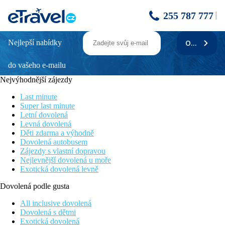
255 787 777
Nejlepší nabídky
ODEBÍRAT
Preskil Island Resort
do vašeho e-mailu
Resort vhodný pro páry i rodiny s dětmi
Písečná pláž přímo u hotelu
Nejvýhodnější zájezdy
Krátký transfer na letiště
Nedaleko mořského parku Blue Bay
Last minute
Nádherné výhledy na oceán a hory v pozadí
Super last minute
Letní dovolená
Poloha
Levná dovolená
Hotel leží na jihovýchodím pobřeží ostrova, pouhých 10 minut
Děti zdarma a výhodně
autem od letiště.
Dovolená autobusem
Zájezdy s vlastní dopravou
Vybavení
Nejlevnější dovolená u moře
Vstupní hala s recepcí, mezinárodní bufetová restaurace, 2 a la
Exotická dovolená levně
carte restaurace, 2 bary, 2 bazény, obchod se suvenýry
Dovolená podle gusta
Pokoje
All inclusive dovolená
Dvoulůžkový pokoj, Superior
: koupelna/WC (vysoušeč
Dovolená s dětmi
vlasů), klimatizace, TV/sat., minibar, set na přípravu kávy a čaje,
Exotická dovolená