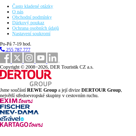
Oběd formou bufetu v hlavní restauraci Rendez-Vous
Často kladené otázky
Večeře formou bufetu v hlavní restauraci Rendez-Vous
O nás
nebo výběr z menu v a la carte restauraci Mosaic (nutná
Obchodní podmínky
rezervace)
Dárkový poukaz
Večeře v a la carte restauraci 1810 za poplatek
Ochrana osobních údajů
Vybrané alkoholické a nealkoholické nápoje místní
Nastavení soukromí
výroby (10.00 - 23.30)
Vybrané nápoje v minibaru (doplňován 1x denně)
Po-Pá 7-19 hod.
Všechny nápoje zahrnuté v programu all inclusive jsou
255 787 777
označeny v menu restaurací a barů a také v minibaru
Nápoje konzumované mimo uvedené hodiny a během
výletů jsou za poplatek. Cigarety, doutníky, čerstvé džusy
Copyright © 2008−2026, DER Touristik CZ a.s.
a značkový alkohol nejsou součástí programu all inclusive
Program all inclusive začíná v okamžik příjezdu na hotel a
končí v den odletu v 15.00 hodin
Jsme součástí
REWE Group
a její divize
DERTOUR Group
,
Pláž
největší středoevropské skupiny v cestovním ruchu.
Písečná pláž přímo u hotelu
Sportovní nabídka
Zdarma:
nemotorizované vodní sporty
Za poplatek:
motorizované vodní sporty, katamarán,
potápění
Děti