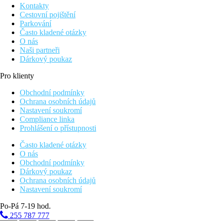
Kontakty
Cestovní pojištění
Parkování
Často kladené otázky
O nás
Naši partneři
Dárkový poukaz
Pro klienty
Obchodní podmínky
Ochrana osobních údajů
Nastavení soukromí
Compliance linka
Prohlášení o přístupnosti
Často kladené otázky
O nás
Obchodní podmínky
Dárkový poukaz
Ochrana osobních údajů
Nastavení soukromí
Po-Pá 7-19 hod.
255 787 777