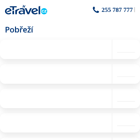
255 787 777
Pobřeží