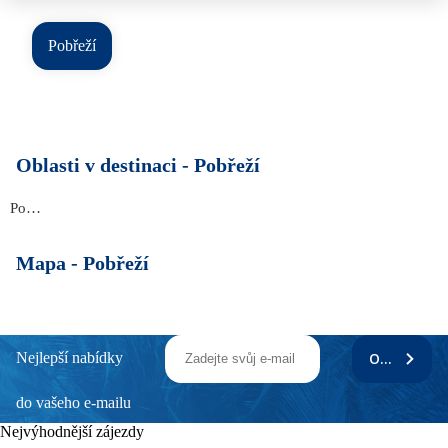
Pobřeží
Oblasti v destinaci -
Pobřeží
Pobřeží
Mapa -
Pobřeží
Nejlepší nabídky
ODEBÍRAT
do vašeho e-mailu
Nejvýhodnější zájezdy