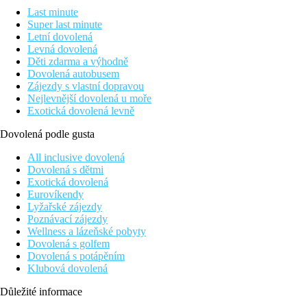
Last minute
Super last minute
Letní dovolená
Levná dovolená
Děti zdarma a výhodně
Dovolená autobusem
Zájezdy s vlastní dopravou
Nejlevnější dovolená u moře
Exotická dovolená levně
Dovolená podle gusta
All inclusive dovolená
Dovolená s dětmi
Exotická dovolená
Eurovíkendy
Lyžařské zájezdy
Poznávací zájezdy
Wellness a lázeňské pobyty
Dovolená s golfem
Dovolená s potápěním
Klubová dovolená
Důležité informace