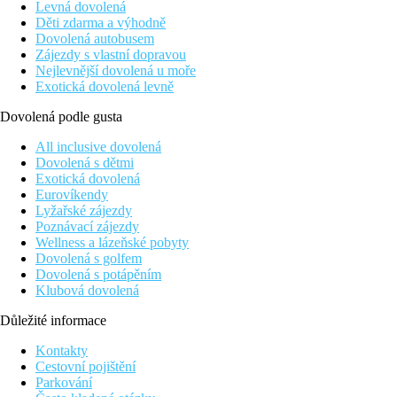
Levná dovolená
Děti zdarma a výhodně
Dovolená autobusem
Zájezdy s vlastní dopravou
Nejlevnější dovolená u moře
Exotická dovolená levně
Dovolená podle gusta
All inclusive dovolená
Dovolená s dětmi
Exotická dovolená
Eurovíkendy
Lyžařské zájezdy
Poznávací zájezdy
Wellness a lázeňské pobyty
Dovolená s golfem
Dovolená s potápěním
Klubová dovolená
Důležité informace
Kontakty
Cestovní pojištění
Parkování