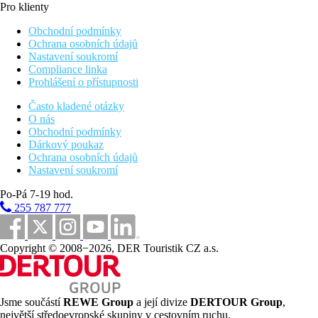
Pro klienty
Obchodní podmínky
Ochrana osobních údajů
Nastavení soukromí
Compliance linka
Prohlášení o přístupnosti
Často kladené otázky
O nás
Obchodní podmínky
Dárkový poukaz
Ochrana osobních údajů
Nastavení soukromí
Po-Pá 7-19 hod.
255 787 777
Copyright © 2008−2026, DER Touristik CZ a.s.
Jsme součástí
REWE Group
a její divize
DERTOUR Group
,
největší středoevropské skupiny v cestovním ruchu.