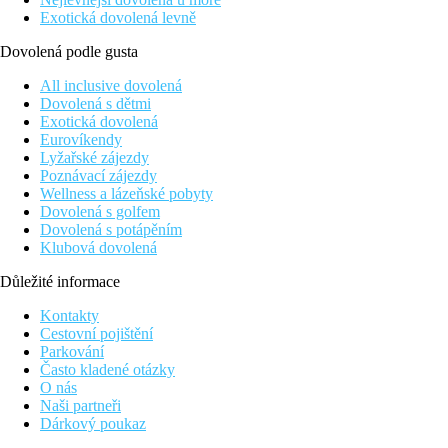
Exotická dovolená levně
Dovolená podle gusta
All inclusive dovolená
Dovolená s dětmi
Exotická dovolená
Eurovíkendy
Lyžařské zájezdy
Poznávací zájezdy
Wellness a lázeňské pobyty
Dovolená s golfem
Dovolená s potápěním
Klubová dovolená
Důležité informace
Kontakty
Cestovní pojištění
Parkování
Často kladené otázky
O nás
Naši partneři
Dárkový poukaz