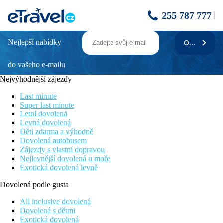
255 787 777
Nejlepší nabídky
ODEBÍRAT
DREAMS JADE RESORT & SPA
do vašeho e-mailu
Poloha
Hotel se nachází na klidném místě přímo u písečné pláže
Nejvýhodnější zájezdy
nedaleko vesničky Puerto Morelos.
Vzdálenost letiště Cancun (CUN) 28 km
Last minute
Vzdálenost letiště Tulum (TQO): 140 km
Super last minute
Letní dovolená
Vybavení
Levná dovolená
Děti zdarma a výhodně
550 pokojů, recepce, 6 restaurací (bufetová, italská, snack na
Dovolená autobusem
pláži, středozemní, gril, francouzská, asijská a mexická), 7 barů
Zájezdy s vlastní dopravou
(2x v lobby, u bazénu, plážový, pro členy Preffered Clubu,
Nejlevnější dovolená u moře
pouze pro dospělé), 2 bazény, dětský bazén, směnárna, nákupní
Exotická dovolená levně
arkáda, služby prádelny, SPA centrum, fitness centrum, disco.
Dovolená podle gusta
Pokoje
All inclusive dovolená
Junior suite:
koupelna/WC (vysoušeč vlasů), minibar (denně
Dovolená s dětmi
doplňovaný), TV/sat, telefon, trezor, klimatizace, set na přípravu
Exotická dovolená