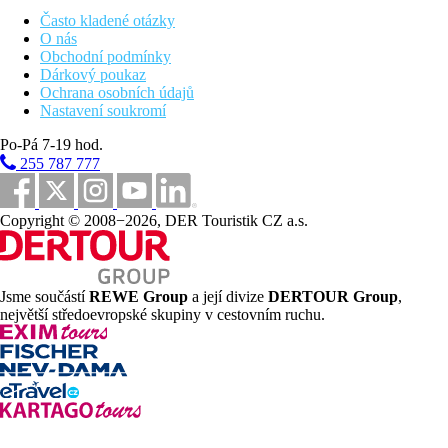
některých originálních značek, neomezená konzumace
Často kladené otázky
fresh džusů
O nás
Fitness, volejbal, tenis, aerobik, aquaaerobik, kajaky
Obchodní podmínky
WiFi připojení
Dárkový poukaz
Ochrana osobních údajů
Pláž
Nastavení soukromí
Písečná pláž s bílým pískem a pozvolným vstupem do vody se
Po-Pá 7-19 hod.
nachází přímo u hotelu. Nedaleko se nachází velký korálový
255 787 777
útes.
Sportovní nabídka
Copyright © 2008−2026, DER Touristik CZ a.s.
Zdarma:
viz program Unlimited Luxury®
Za poplatek:
motorizované vodní sporty, potápění,
golfové hřiště vzdáleno cca 30 min jízdy
Děti
Jsme součástí
REWE Group
a její divize
DERTOUR Group
,
největší středoevropské skupiny v cestovním ruchu.
Dětský klub od 3-12 let, animační programy, možnost hlídaní
děti. Teen club od 13-17 let, playstation 4, stolní tenis
Dodatečné služby
Preferred Club
privátní lounge a privátní check in