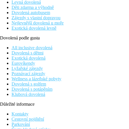
Levná dovolená
Děti zdarma a výhodně
Dovolená autobusem
Zájezdy s vlastní dopravou
Nejlevnější dovolená u moře
Exotická dovolená levně
Dovolená podle gusta
All inclusive dovolená
Dovolená s dětmi
Exotická dovolená
Eurovíkendy
Lyžařské zájezdy
Poznávací zájezdy
Wellness a lázeňské pobyty
Dovolená s golfem
Dovolená s potápěním
Klubová dovolená
Důležité informace
Kontakty
Cestovní pojištění
Parkování