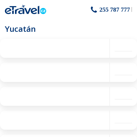
255 787 777
Yucatán