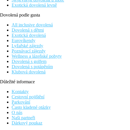
Exotická dovolená levně
Dovolená podle gusta
All inclusive dovolená
Dovolená s dětmi
Exotická dovolená
Eurovíkendy
Lyžařské zájezdy
Poznávací zájezdy
Wellness a lázeňské pobyty
Dovolená s golfem
Dovolená s potápěním
Klubová dovolená
Důležité informace
Kontakty
Cestovní pojištění
Parkování
Často kladené otázky
O nás
Naši partneři
Dárkový poukaz