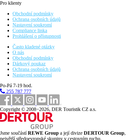
Pro klienty
Obchodní podmínky
Ochrana osobních údajů
Nastavení soukromí
Compliance linka
Prohlášení o přístupnosti
Často kladené otázky
O nás
Obchodní podmínky
Dárkový poukaz
Ochrana osobních údajů
Nastavení soukromí
Po-Pá 7-19 hod.
255 787 777
Copyright © 2008−2026, DER Touristik CZ a.s.
Jsme součástí
REWE Group
a její divize
DERTOUR Group
,
největší středoevropské skupiny v cestovním ruchu.